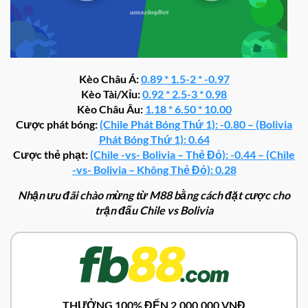
Kèo
Châu Á:
0.89 * 1.5-2 * -0.97
Kèo
Tài/Xỉu:
0.92 * 2.5-3 * 0.98
Kèo
Châu Âu:
1.18 * 6.50 * 10.00
Cược phát bóng:
(Chile Phát Bóng Thứ 1): -0.80 – (Bolivia
Phát Bóng Thứ 1): 0.64
Cược thẻ phạt:
(Chile -vs- Bolivia – Thẻ Đỏ): -0.44 – (Chile
-vs- Bolivia – Không Thẻ Đỏ): 0.28
Nhận ưu đãi chào mừng từ M88 bằng cách đặt cược cho
trận đấu Chile vs Bolivia
THƯỞNG 100% ĐẾN 2.000.000 VNĐ