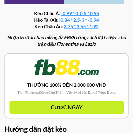
Kèo
Châu Á:
-0.99 * 0-0.5 * 0.95
Kèo
Tài/Xỉu:
0.84 * 2.5-3 * -0.94
Kèo
Châu Âu:
3.75 * 3.65 * 1.92
Nhận ưu đãi chào mừng từ FB88 bằng cách đặt cược cho
trận đấu Fiorentina vs Lazio
THƯỞNG 100% ĐẾN 2.000.000 VNĐ
Tiền Thưởng Dành Cho Thành Viên Mới Lên Đến 2 Triệu Đồng
CƯỢC NGAY
Hướng dẫn đặt kèo