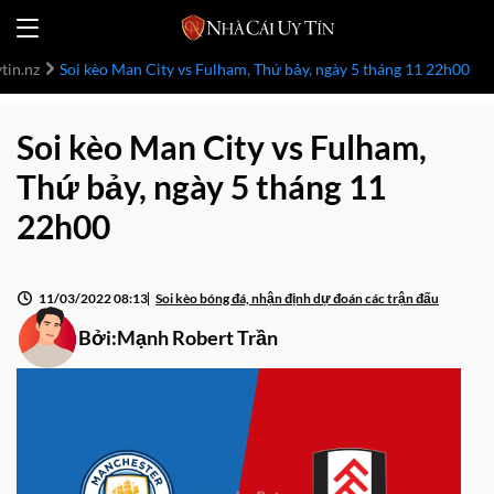
tin.nz
Soi kèo Man City vs Fulham, Thứ bảy, ngày 5 tháng 11 22h00
Soi kèo Man City vs Fulham,
Thứ bảy, ngày 5 tháng 11
22h00
11/03/2022 08:13
Soi kèo bóng đá, nhận định dự đoán các trận đấu
Bởi:
Mạnh Robert Trần