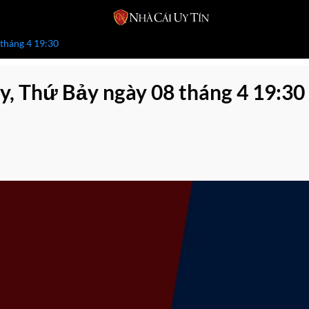
 tháng 4 19:30
y, Thứ Bảy ngày 08 tháng 4 19:30