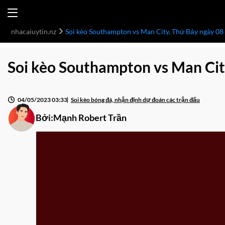
nhacaiuytin.nz
Soi kèo Southampton vs Man City, Thứ Bảy ngày 08
Soi kèo Southampton vs Man Cit
04/05/2023 03:33
Soi kèo bóng đá, nhận định dự đoán các trận đấu
Bởi:
Mạnh Robert Trần